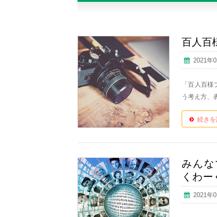
百人百様
2021年
「百人百様
う考え方、表
続きを
みんな
くわー
2021年