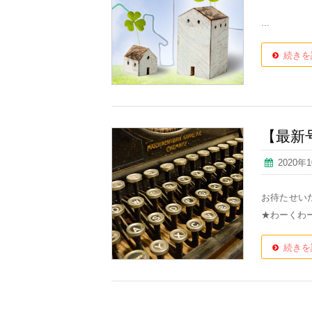
...
続きを
【最新
2020年
お待たせいた
★わーくわー
続きを