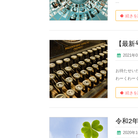
...
続きを
【最新
2021年
お待たせいた
わーくわーく
続きを
令和2
2020年