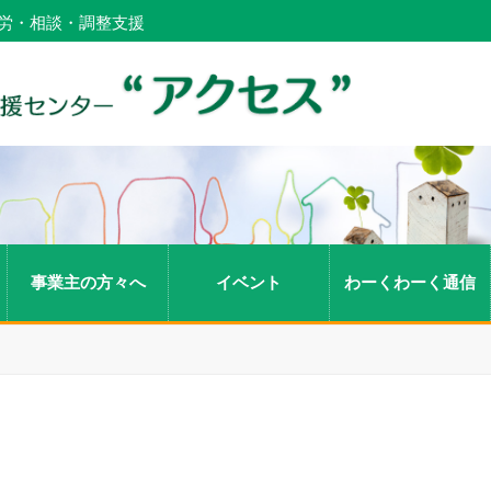
労・相談・調整支援
事業主の方々へ
イベント
わーくわーく通信