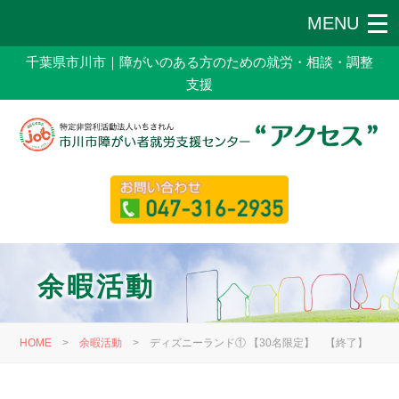
千葉県市川市｜障がいのある方のための就労・相談・調整
支援
余暇活動
HOME
>
余暇活動
>
ディズニーランド① 【30名限定】 【終了】